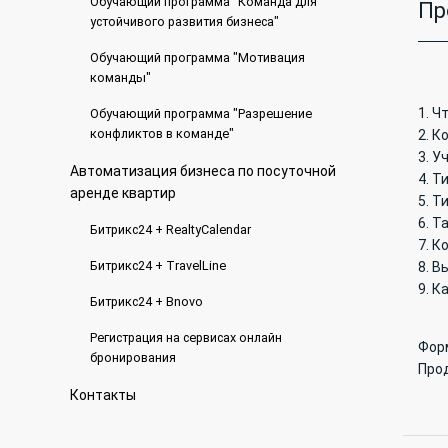
Обучающий программа "Команда для
Пр
устойчивого развития бизнеса"
Обучающий программа "Мотивация
команды"
1. Ч
Обучающий программа "Разрешение
конфликтов в команде"
2. К
3. У
Автоматизация бизнеса по посуточной
4. Т
аренде квартир
5. Т
6. Т
Битрикс24 + RealtyCalendar
7. 
Битрикс24 + TravelLine
8. В
9. К
Битрикс24 + Bnovo
Регистрация на сервисах онлайн
Фор
бронирования
Про
Контакты