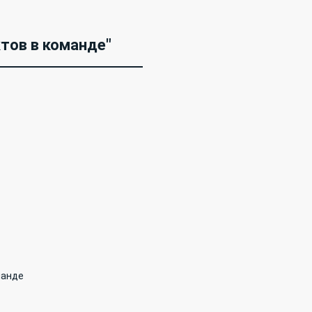
тов в команде"
манде