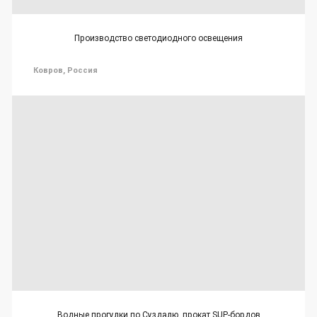
Производство светодиодного освещения
Ковров, Россия
Водные прогулки по Суздалю, прокат SUP-бордов